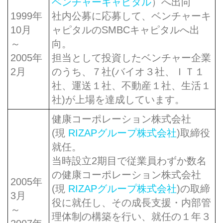
ベンチャーキャピタル
）へ出向
1999年
社内公募に応募して、ベンチャーキ
10月
ャピタルのSMBCキャピタルへ出
～
向。
2005年
担当として投資したベンチャー企業
2月
のうち、７社(バイオ３社、ＩＴ１
社、運送１社、不動産１社、生活１
社)が上場を達成しています。
健康コーポレーション株式会社
(現
RIZAPグループ株式会社
)取締役
就任。
当時設立2期目で従業員わずか数名
の健康コーポレーション株式会社
2005年
(現
RIZAPグループ株式会社
)の取締
3月
役に就任し、その成長支援・内部管
～
理体制の構築を行い、就任の１年３