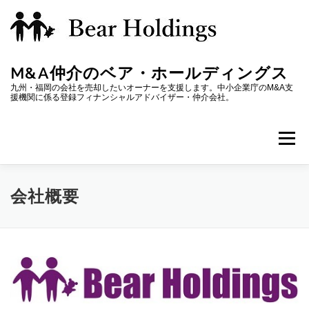
コ
ン
テ
M&A仲介のベア・ホールディングス
ン
九州・福岡の会社を売却したいオーナーを支援します。中小企業庁のM&A支
援機関に係る登録フィナンシャルアドバイザー・仲介会社。
ツ
へ
メニ
ス
キ
ホーム
M&Aの進め方
株式譲渡価格
M&A用語
会社概要
ッ
プ
会社概要