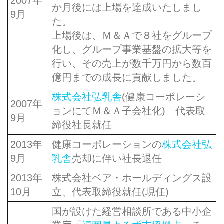
2007年
か月後には上場を達成いたしまし
9月
た。
上場後は、Ｍ＆Ａで８社をグループ
化し、グループ事業基盤の拡大等を
行い、その売上が数千万円から数百
億円までの成長に貢献しました。
株式会社弘乳舎
(健康コーポレーシ
2007年
ョンにてＭ＆Ａ子会社化) 代表取
9月
締役社長就任
2013年
健康コーポレーションの
株式会社弘
9月
乳舎
売却に伴い社長退任
2013年
株式会社ベア・ホールディングス設
10月
立、代表取締役就任(現任)
国が設けた経営相談所である中小企