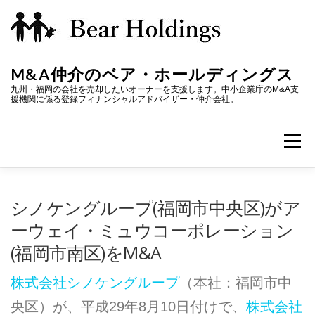
コ
ン
テ
M&A仲介のベア・ホールディングス
ン
九州・福岡の会社を売却したいオーナーを支援します。中小企業庁のM&A支
援機関に係る登録フィナンシャルアドバイザー・仲介会社。
ツ
へ
メニ
ス
キ
ホーム
M&Aの進め方
株式譲渡価格
M&A用語
ッ
シノケングループ(福岡市中央区)がア
ーウェイ・ミュウコーポレーション
プ
(福岡市南区)をM&A
会社概要
株式会社シノケングループ
（本社：福岡市中
央区）が、平成29年8月10日付けで、
株式会社