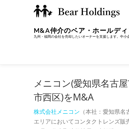
コ
ン
テ
M&A仲介のベア・ホールデ
ン
九州・福岡の会社を売却したいオーナーを支援します。中小
ツ
へ
ス
キ
メニコン(愛知県名古屋
ッ
プ
市西区)をM&A
株式会社メニコン
（本社：愛知県名古
エリアにおいてコンタクトレンズ販