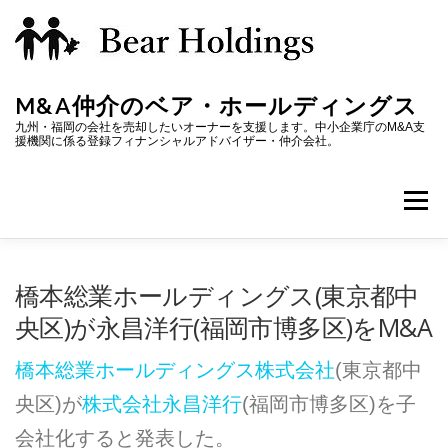
コ
ン
テ
M&A仲介のベア・ホールディングス
ン
九州・福岡の会社を売却したいオーナーを支援します。中小企業庁のM&A支
援機関に係る登録フィナンシャルアドバイザー・仲介会社。
ツ
へ
メニ
ス
キ
ホーム
M&Aの進め方
株式譲渡価格
M&A用語
ッ
橋本総業ホールディングス(東京都中
央区)が永昌洋行(福岡市博多区)をM&A
プ
会社概要
橋本総業ホールディングス株式会社
(東京都中
央区)が
株式会社永昌洋行
(福岡市博多区)を子
会社化すると発表した。