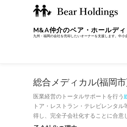
コ
ン
テ
M&A仲介のベア・ホールデ
ン
九州・福岡の会社を売却したいオーナーを支援します。中小
ツ
へ
ス
キ
総合メディカル(福岡市
ッ
プ
医業経営のトータルサポートを行う
トア・レストラン・テレビレンタル等
得し、完全子会社化することに合意