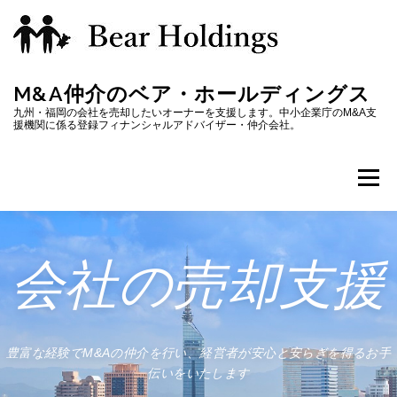
コ
ン
テ
M&A仲介のベア・ホールディングス
ン
九州・福岡の会社を売却したいオーナーを支援します。中小企業庁のM&A支
援機関に係る登録フィナンシャルアドバイザー・仲介会社。
ツ
へ
メニ
ス
キ
ホーム
M&Aの進め方
株式譲渡価格
M&A用語
ッ
会社の売却
支援
プ
会社概要
豊富な経験でM&Aの仲介を行い、経営者が安心と安らぎを得るお手
伝いをいたします