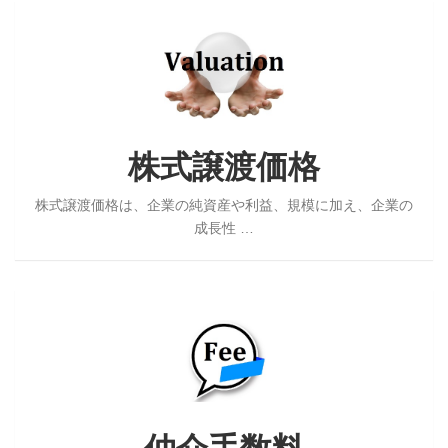
株
式
譲
渡
株式譲渡価格
価
格
株式譲渡価格は、企業の純資産や利益、規模に加え、企業の
成長性 …
仲
介
手
数